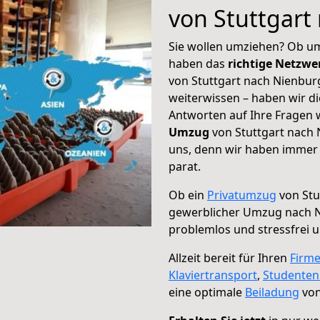
von Stuttgart
Sie wollen umziehen? Ob um
haben das
richtige Netzw
von Stuttgart nach Nienburg
weiterwissen – haben wir di
Antworten auf Ihre Fragen 
Umzug
von Stuttgart nach 
uns, denn wir haben immer 
parat.
Ob ein
Privatumzug
von Stu
gewerblicher Umzug nach N
problemlos und stressfrei 
Allzeit bereit für Ihren
Firm
Klaviertransport
,
Studente
eine optimale
Beiladung
von