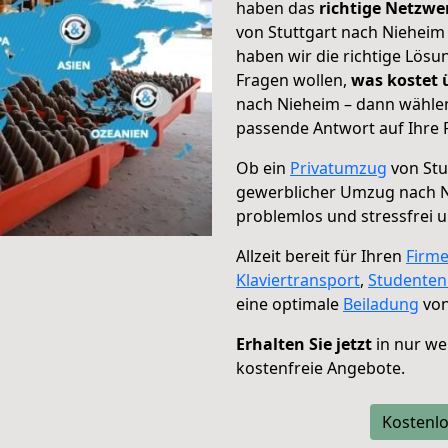
haben das
richtige Netzw
von Stuttgart nach Nieheim 
haben wir die richtige Lösu
Fragen wollen,
was kostet
nach Nieheim – dann wählen
passende Antwort auf Ihre 
Ob ein
Privatumzug
von Stu
gewerblicher Umzug nach 
problemlos und stressfrei 
Allzeit bereit für Ihren
Firm
Klaviertransport
,
Studente
eine optimale
Beiladung
von
Erhalten Sie jetzt
in nur we
kostenfreie Angebote.
Kostenlo