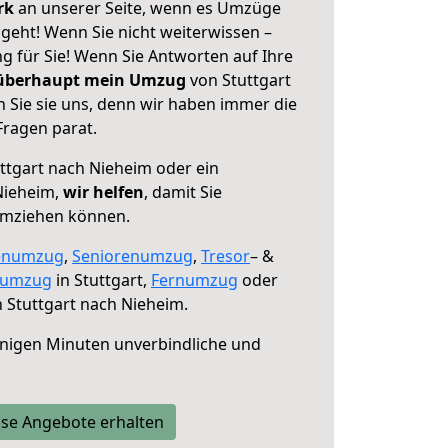
erk
an unserer Seite, wenn es Umzüge
geht! Wenn Sie nicht weiterwissen –
ng für Sie! Wenn Sie Antworten auf Ihre
 überhaupt mein Umzug
von Stuttgart
 Sie sie uns, denn wir haben immer die
Fragen parat.
ttgart nach Nieheim oder ein
Nieheim,
wir helfen
, damit Sie
umziehen können.
enumzug
,
Seniorenumzug
,
Tresor
– &
numzug
in Stuttgart,
Fernumzug
oder
 Stuttgart nach Nieheim.
nigen Minuten unverbindliche und
se Angebote erhalten