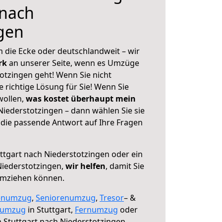
 nach
gen
 die Ecke oder deutschlandweit – wir
erk
an unserer Seite, wenn es Umzüge
otzingen geht! Wenn Sie nicht
e richtige Lösung für Sie! Wenn Sie
wollen,
was kostet überhaupt mein
Niederstotzingen – dann wählen Sie sie
die passende Antwort auf Ihre Fragen
ttgart nach Niederstotzingen oder ein
iederstotzingen,
wir helfen
, damit Sie
umziehen können.
enumzug
,
Seniorenumzug
,
Tresor
– &
numzug
in Stuttgart,
Fernumzug
oder
 Stuttgart nach Niederstotzingen.