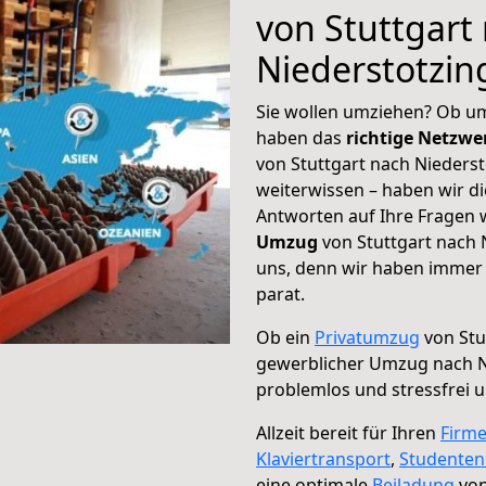
von Stuttgart
Niederstotzin
Sie wollen umziehen? Ob um
haben das
richtige Netzw
von Stuttgart nach Niederst
weiterwissen – haben wir di
Antworten auf Ihre Fragen 
Umzug
von Stuttgart nach 
uns, denn wir haben immer 
parat.
Ob ein
Privatumzug
von Stu
gewerblicher Umzug nach N
problemlos und stressfrei 
Allzeit bereit für Ihren
Firm
Klaviertransport
,
Studente
eine optimale
Beiladung
von