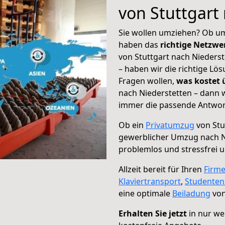
von Stuttgart
Sie wollen umziehen? Ob um
haben das
richtige Netzw
von Stuttgart nach Niederst
– haben wir die richtige Lö
Fragen wollen,
was kostet
nach Niederstetten – dann w
immer die passende Antwort
Ob ein
Privatumzug
von Stu
gewerblicher Umzug nach N
problemlos und stressfrei 
Allzeit bereit für Ihren
Firm
Klaviertransport
,
Studente
eine optimale
Beiladung
von
Erhalten Sie jetzt
in nur we