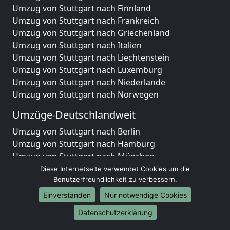
Umzug von Stuttgart nach Finnland
Umzug von Stuttgart nach Frankreich
Umzug von Stuttgart nach Griechenland
Umzug von Stuttgart nach Italien
Umzug von Stuttgart nach Liechtenstein
Umzug von Stuttgart nach Luxemburg
Umzug von Stuttgart nach Niederlande
Umzug von Stuttgart nach Norwegen
Umzüge-Deutschlandweit
Umzug von Stuttgart nach Berlin
Umzug von Stuttgart nach Hamburg
Umzug von Stuttgart nach München
Umzug von Stuttgart nach Köln
Diese Internetseite verwendet Cookies um die
Umzug von Stuttgart nach Frankfurt am Main
Benutzerfreundlichkeit zu verbessern.
Umzug von Stuttgart nach Stuttgart
Einverstanden
Nur notwendige Cookies
Umzug von Stuttgart nach Düsseldorf
Datenschutzerklärung
Umzug von Stuttgart nach Leipzig
Umzug von Stuttgart nach Dortmund