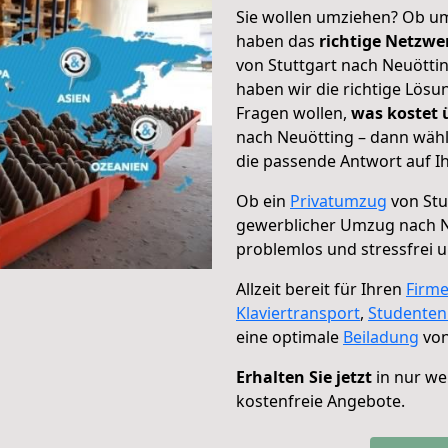
Sie wollen umziehen? Ob um
haben das
richtige Netzw
von Stuttgart nach Neuöttin
haben wir die richtige Lösu
Fragen wollen,
was kostet
nach Neuötting – dann wähl
die passende Antwort auf Ih
Ob ein
Privatumzug
von Stu
gewerblicher Umzug nach 
problemlos und stressfrei 
Allzeit bereit für Ihren
Firm
Klaviertransport
,
Studente
eine optimale
Beiladung
von
Erhalten Sie jetzt
in nur we
kostenfreie Angebote.