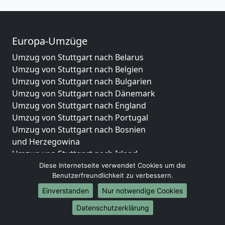
Europa-Umzüge
Umzug von Stuttgart nach Belarus
Umzug von Stuttgart nach Belgien
Umzug von Stuttgart nach Bulgarien
Umzug von Stuttgart nach Dänemark
Umzug von Stuttgart nach England
Umzug von Stuttgart nach Portugal
Umzug von Stuttgart nach Bosnien
und Herzegowina
Umzug von Stuttgart nach Irland
Umzug von Stuttgart nach Lettland
Diese Internetseite verwendet Cookies um die
Benutzerfreundlichkeit zu verbessern.
Umzug von Stuttgart nach Zypern
Umzug von Stuttgart nach Kroatien
Einverstanden
Nur notwendige Cookies
Umzug von Stuttgart nach Estland
Datenschutzerklärung
Umzug von Stuttgart nach Finnland