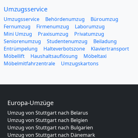
Umzugsservice
Umzugsservice
Behördenumzug
Büroumzug
Fernumzug
Firmenumzug
Laborumzug
Mini Umzug
Praxisumzug
Privatumzug
Seniorenumzug
Studentenumzug
Beiladung
Entrümpelung
Halteverbotszone
Klaviertransport
Möbellift
Haushaltsauflösung
Möbeltaxi
Möbelmitfahrzentrale
Umzugskartons
Europa-Umzüge
Umzug von Stuttgart nach Belarus
Umzug von Stuttgart nach Belgien
Umzug von Stuttgart nach Bulgarien
Umzug von Stuttgart nach Dänemark