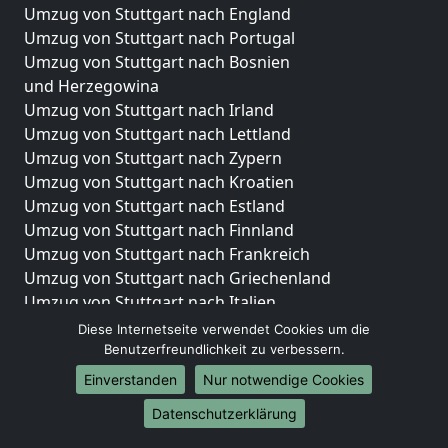
Umzug von Stuttgart nach England
Umzug von Stuttgart nach Portugal
Umzug von Stuttgart nach Bosnien
und Herzegowina
Umzug von Stuttgart nach Irland
Umzug von Stuttgart nach Lettland
Umzug von Stuttgart nach Zypern
Umzug von Stuttgart nach Kroatien
Umzug von Stuttgart nach Estland
Umzug von Stuttgart nach Finnland
Umzug von Stuttgart nach Frankreich
Umzug von Stuttgart nach Griechenland
Umzug von Stuttgart nach Italien
Umzug von Stuttgart nach Liechtenstein
Diese Internetseite verwendet Cookies um die
Umzug von Stuttgart nach Luxemburg
Benutzerfreundlichkeit zu verbessern.
Umzug von Stuttgart nach Niederlande
Einverstanden
Nur notwendige Cookies
Umzug von Stuttgart nach Norwegen
Datenschutzerklärung
Umzüge-Deutschlandweit