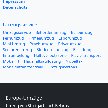
Impressum
Datenschutz
Umzugsservice
Umzugsservice
Behördenumzug
Büroumzug
Fernumzug
Firmenumzug
Laborumzug
Mini Umzug
Praxisumzug
Privatumzug
Seniorenumzug
Studentenumzug
Beiladung
Entrümpelung
Halteverbotszone
Klaviertransport
Möbellift
Haushaltsauflösung
Möbeltaxi
Möbelmitfahrzentrale
Umzugskartons
Europa-Umzüge
Umzug von Stuttgart nach Belarus