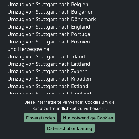
Umzug von Stuttgart nach Belgien
Umzug von Stuttgart nach Bulgarien
Umzug von Stuttgart nach Dänemark
Umzug von Stuttgart nach England
Umzug von Stuttgart nach Portugal
Umzug von Stuttgart nach Bosnien
und Herzegowina
Umzug von Stuttgart nach Irland
Umzug von Stuttgart nach Lettland
Umzug von Stuttgart nach Zypern
Umzug von Stuttgart nach Kroatien
Umzug von Stuttgart nach Estland
Umzug von Stuttgart nach Finnland
Umzug von Stuttgart nach Frankreich
Diese Internetseite verwendet Cookies um die
Umzug von Stuttgart nach Griechenland
Benutzerfreundlichkeit zu verbessern.
Umzug von Stuttgart nach Italien
Einverstanden
Nur notwendige Cookies
Umzug von Stuttgart nach Liechtenstein
Datenschutzerklärung
Umzug von Stuttgart nach Luxemburg
Umzug von Stuttgart nach Niederlande