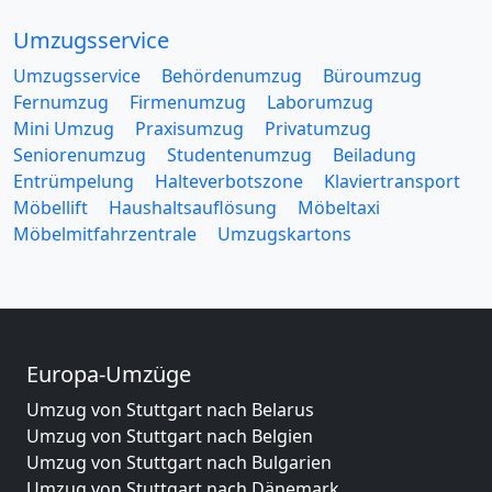
Umzugsservice
Umzugsservice
Behördenumzug
Büroumzug
Fernumzug
Firmenumzug
Laborumzug
Mini Umzug
Praxisumzug
Privatumzug
Seniorenumzug
Studentenumzug
Beiladung
Entrümpelung
Halteverbotszone
Klaviertransport
Möbellift
Haushaltsauflösung
Möbeltaxi
Möbelmitfahrzentrale
Umzugskartons
Europa-Umzüge
Umzug von Stuttgart nach Belarus
Umzug von Stuttgart nach Belgien
Umzug von Stuttgart nach Bulgarien
Umzug von Stuttgart nach Dänemark