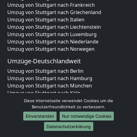
Umzug von Stuttgart nach Frankreich
Umzug von Stuttgart nach Griechenland
Umzug von Stuttgart nach Italien
Umzug von Stuttgart nach Liechtenstein
Umzug von Stuttgart nach Luxemburg
Umzug von Stuttgart nach Niederlande
Umzug von Stuttgart nach Norwegen
Umzüge-Deutschlandweit
Umzug von Stuttgart nach Berlin
Umzug von Stuttgart nach Hamburg
Umzug von Stuttgart nach München
Umzug von Stuttgart nach Köln
Umzug von Stuttgart nach Frankfurt am Main
Diese Internetseite verwendet Cookies um die
Umzug von Stuttgart nach Stuttgart
Benutzerfreundlichkeit zu verbessern.
Umzug von Stuttgart nach Düsseldorf
Einverstanden
Nur notwendige Cookies
Umzug von Stuttgart nach Leipzig
Datenschutzerklärung
Umzug von Stuttgart nach Dortmund
Umzug von Stuttgart nach Essen