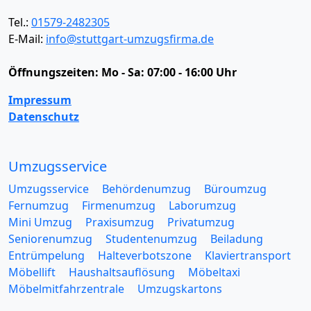
Tel.:
01579-2482305
E-Mail:
info@stuttgart-umzugsfirma.de
Öffnungszeiten:
Mo - Sa: 07:00 - 16:00 Uhr
Impressum
Datenschutz
Umzugsservice
Umzugsservice
Behördenumzug
Büroumzug
Fernumzug
Firmenumzug
Laborumzug
Mini Umzug
Praxisumzug
Privatumzug
Seniorenumzug
Studentenumzug
Beiladung
Entrümpelung
Halteverbotszone
Klaviertransport
Möbellift
Haushaltsauflösung
Möbeltaxi
Möbelmitfahrzentrale
Umzugskartons