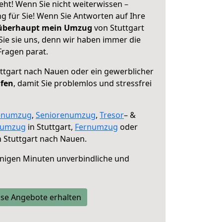
ht! Wenn Sie nicht weiterwissen –
ng für Sie! Wenn Sie Antworten auf Ihre
 überhaupt mein Umzug
von Stuttgart
ie sie uns, denn wir haben immer die
Fragen parat.
ttgart nach Nauen oder ein gewerblicher
lfen
, damit Sie problemlos und stressfrei
enumzug
,
Seniorenumzug
,
Tresor
– &
numzug
in Stuttgart,
Fernumzug
oder
 Stuttgart nach Nauen.
nigen Minuten unverbindliche und
se Angebote erhalten