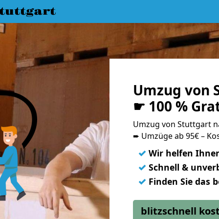
uttgart
Umzug von S
☛ 100 % Gra
Umzug von Stuttgart 
➨ Umzüge ab 95€ – Kos
✓
Wir helfen Ihne
✓
Schnell & unverb
✓
Finden Sie das 
blitzschnell ko