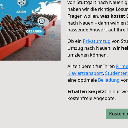
von Stuttgart nach Nauen ge
haben wir die richtige Lösu
Fragen wollen,
was kostet
nach Nauen – dann wählen S
passende Antwort auf Ihre 
Ob ein
Privatumzug
von Stu
Umzug nach Nauen,
wir he
umziehen können.
Allzeit bereit für Ihren
Firm
Klaviertransport
,
Studente
eine optimale
Beiladung
von
Erhalten Sie jetzt
in nur we
kostenfreie Angebote.
Kostenlo