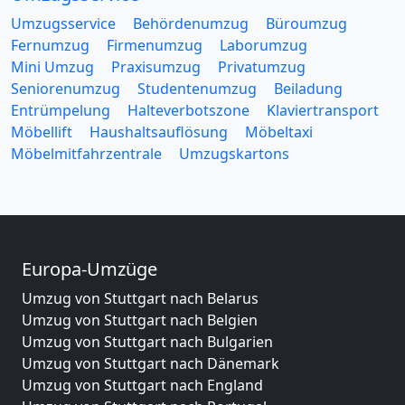
Umzugsservice
Behördenumzug
Büroumzug
Fernumzug
Firmenumzug
Laborumzug
Mini Umzug
Praxisumzug
Privatumzug
Seniorenumzug
Studentenumzug
Beiladung
Entrümpelung
Halteverbotszone
Klaviertransport
Möbellift
Haushaltsauflösung
Möbeltaxi
Möbelmitfahrzentrale
Umzugskartons
Europa-Umzüge
Umzug von Stuttgart nach Belarus
Umzug von Stuttgart nach Belgien
Umzug von Stuttgart nach Bulgarien
Umzug von Stuttgart nach Dänemark
Umzug von Stuttgart nach England