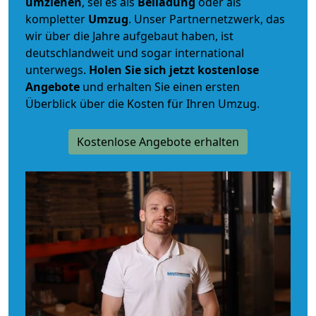
umziehen
, sei es als
Beiladung
oder als
kompletter
Umzug
. Unser Partnernetzwerk, das
wir über die Jahre aufgebaut haben, ist
deutschlandweit und sogar international
unterwegs.
Holen Sie sich jetzt kostenlose
Angebote
und erhalten Sie einen ersten
Überblick über die Kosten für Ihren Umzug.
Kostenlose Angebote erhalten