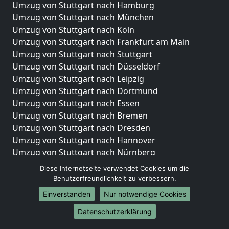
Umzug von Stuttgart nach Hamburg
Umzug von Stuttgart nach München
Umzug von Stuttgart nach Köln
Umzug von Stuttgart nach Frankfurt am Main
Umzug von Stuttgart nach Stuttgart
Umzug von Stuttgart nach Düsseldorf
Umzug von Stuttgart nach Leipzig
Umzug von Stuttgart nach Dortmund
Umzug von Stuttgart nach Essen
Umzug von Stuttgart nach Bremen
Umzug von Stuttgart nach Dresden
Umzug von Stuttgart nach Hannover
Umzug von Stuttgart nach Nürnberg
Umzug von Stuttgart nach Duisburg
Diese Internetseite verwendet Cookies um die
Umzug von Stuttgart nach Bochum
Benutzerfreundlichkeit zu verbessern.
Umzug von Stuttgart nach Wuppertal
Einverstanden
Nur notwendige Cookies
Umzug von Stuttgart nach Bielefeld
Datenschutzerklärung
Umzug von Stuttgart nach Bonn
Umzug von Stuttgart nach Münster