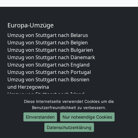
Europa-Umzüge
Umzug von Stuttgart nach Belarus
Umzug von Stuttgart nach Belgien
Umzug von Stuttgart nach Bulgarien
Umzug von Stuttgart nach Dänemark
Umzug von Stuttgart nach England
Umzug von Stuttgart nach Portugal
Umzug von Stuttgart nach Bosnien
und Herzegowina
Umzug von Stuttgart nach Irland
Umzug von Stuttgart nach Lettland
Diese Internetseite verwendet Cookies um die
Benutzerfreundlichkeit zu verbessern.
Umzug von Stuttgart nach Zypern
Umzug von Stuttgart nach Kroatien
Einverstanden
Nur notwendige Cookies
Umzug von Stuttgart nach Estland
Datenschutzerklärung
Umzug von Stuttgart nach Finnland