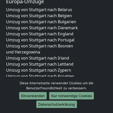
Europa-Umzüge
Umzug von Stuttgart nach Belarus
Umzug von Stuttgart nach Belgien
Umzug von Stuttgart nach Bulgarien
Umzug von Stuttgart nach Dänemark
Umzug von Stuttgart nach England
Umzug von Stuttgart nach Portugal
Umzug von Stuttgart nach Bosnien
und Herzegowina
Umzug von Stuttgart nach Irland
Umzug von Stuttgart nach Lettland
Umzug von Stuttgart nach Zypern
Umzug von Stuttgart nach Kroatien
Umzug von Stuttgart nach Estland
Diese Internetseite verwendet Cookies um die
Umzug von Stuttgart nach Finnland
Benutzerfreundlichkeit zu verbessern.
Umzug von Stuttgart nach Frankreich
Einverstanden
Nur notwendige Cookies
Umzug von Stuttgart nach Griechenland
Datenschutzerklärung
Umzug von Stuttgart nach Italien
Umzug von Stuttgart nach Liechtenstein