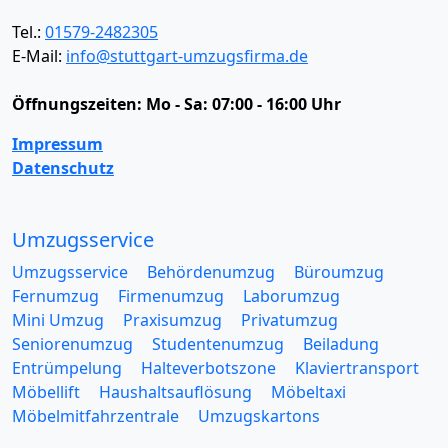
Tel.:
01579-2482305
E-Mail:
info@stuttgart-umzugsfirma.de
Öffnungszeiten:
Mo - Sa: 07:00 - 16:00 Uhr
Impressum
Datenschutz
Umzugsservice
Umzugsservice
Behördenumzug
Büroumzug
Fernumzug
Firmenumzug
Laborumzug
Mini Umzug
Praxisumzug
Privatumzug
Seniorenumzug
Studentenumzug
Beiladung
Entrümpelung
Halteverbotszone
Klaviertransport
Möbellift
Haushaltsauflösung
Möbeltaxi
Möbelmitfahrzentrale
Umzugskartons