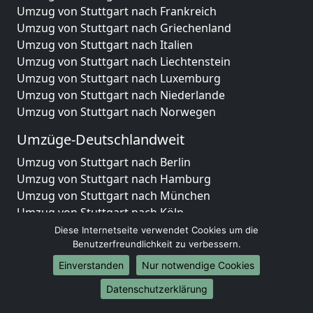
Umzug von Stuttgart nach Frankreich
Umzug von Stuttgart nach Griechenland
Umzug von Stuttgart nach Italien
Umzug von Stuttgart nach Liechtenstein
Umzug von Stuttgart nach Luxemburg
Umzug von Stuttgart nach Niederlande
Umzug von Stuttgart nach Norwegen
Umzüge-Deutschlandweit
Umzug von Stuttgart nach Berlin
Umzug von Stuttgart nach Hamburg
Umzug von Stuttgart nach München
Umzug von Stuttgart nach Köln
Umzug von Stuttgart nach Frankfurt am Main
Diese Internetseite verwendet Cookies um die
Umzug von Stuttgart nach Stuttgart
Benutzerfreundlichkeit zu verbessern.
Umzug von Stuttgart nach Düsseldorf
Einverstanden
Nur notwendige Cookies
Umzug von Stuttgart nach Leipzig
Datenschutzerklärung
Umzug von Stuttgart nach Dortmund
Umzug von Stuttgart nach Essen