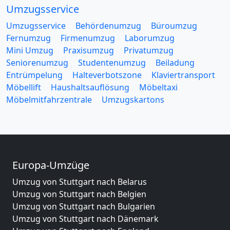
Umzugsservice
Umzugsservice
Behördenumzug
Büroumzug
Fernumzug
Firmenumzug
Laborumzug
Mini Umzug
Praxisumzug
Privatumzug
Seniorenumzug
Studentenumzug
Beiladung
Entrümpelung
Halteverbotszone
Klaviertransport
Möbellift
Haushaltsauflösung
Möbeltaxi
Möbelmitfahrzentrale
Umzugskartons
Europa-Umzüge
Umzug von Stuttgart nach Belarus
Umzug von Stuttgart nach Belgien
Umzug von Stuttgart nach Bulgarien
Umzug von Stuttgart nach Dänemark