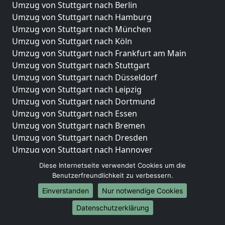
Umzug von Stuttgart nach Berlin
Umzug von Stuttgart nach Hamburg
Umzug von Stuttgart nach München
Umzug von Stuttgart nach Köln
Umzug von Stuttgart nach Frankfurt am Main
Umzug von Stuttgart nach Stuttgart
Umzug von Stuttgart nach Düsseldorf
Umzug von Stuttgart nach Leipzig
Umzug von Stuttgart nach Dortmund
Umzug von Stuttgart nach Essen
Umzug von Stuttgart nach Bremen
Umzug von Stuttgart nach Dresden
Umzug von Stuttgart nach Hannover
Umzug von Stuttgart nach Nürnberg
Diese Internetseite verwendet Cookies um die
Umzug von Stuttgart nach Duisburg
Benutzerfreundlichkeit zu verbessern.
Umzug von Stuttgart nach Bochum
Einverstanden
Nur notwendige Cookies
Umzug von Stuttgart nach Wuppertal
Datenschutzerklärung
Umzug von Stuttgart nach Bielefeld
Umzug von Stuttgart nach Bonn