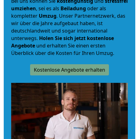
Bei uns können Sie
kostengünstig
und
stressfrei
umziehen
, sei es als
Beiladung
oder als
kompletter
Umzug
. Unser Partnernetzwerk, das
wir über die Jahre aufgebaut haben, ist
deutschlandweit und sogar international
unterwegs.
Holen Sie sich jetzt kostenlose
Angebote
und erhalten Sie einen ersten
Überblick über die Kosten für Ihren Umzug.
Kostenlose Angebote erhalten