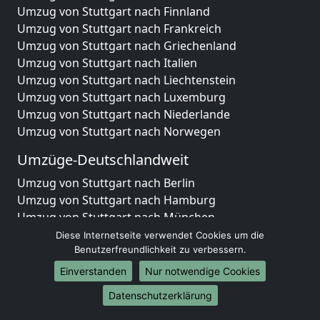
Umzug von Stuttgart nach Finnland
Umzug von Stuttgart nach Frankreich
Umzug von Stuttgart nach Griechenland
Umzug von Stuttgart nach Italien
Umzug von Stuttgart nach Liechtenstein
Umzug von Stuttgart nach Luxemburg
Umzug von Stuttgart nach Niederlande
Umzug von Stuttgart nach Norwegen
Umzüge-Deutschlandweit
Umzug von Stuttgart nach Berlin
Umzug von Stuttgart nach Hamburg
Umzug von Stuttgart nach München
Umzug von Stuttgart nach Köln
Diese Internetseite verwendet Cookies um die
Umzug von Stuttgart nach Frankfurt am Main
Benutzerfreundlichkeit zu verbessern.
Umzug von Stuttgart nach Stuttgart
Einverstanden
Nur notwendige Cookies
Umzug von Stuttgart nach Düsseldorf
Datenschutzerklärung
Umzug von Stuttgart nach Leipzig
Umzug von Stuttgart nach Dortmund