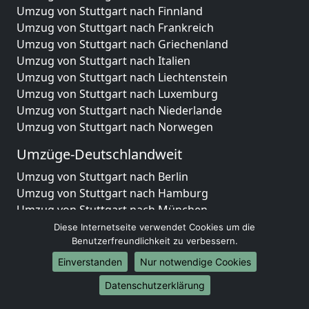
Umzug von Stuttgart nach Finnland
Umzug von Stuttgart nach Frankreich
Umzug von Stuttgart nach Griechenland
Umzug von Stuttgart nach Italien
Umzug von Stuttgart nach Liechtenstein
Umzug von Stuttgart nach Luxemburg
Umzug von Stuttgart nach Niederlande
Umzug von Stuttgart nach Norwegen
Umzüge-Deutschlandweit
Umzug von Stuttgart nach Berlin
Umzug von Stuttgart nach Hamburg
Umzug von Stuttgart nach München
Umzug von Stuttgart nach Köln
Diese Internetseite verwendet Cookies um die
Umzug von Stuttgart nach Frankfurt am Main
Benutzerfreundlichkeit zu verbessern.
Umzug von Stuttgart nach Stuttgart
Einverstanden
Nur notwendige Cookies
Umzug von Stuttgart nach Düsseldorf
Datenschutzerklärung
Umzug von Stuttgart nach Leipzig
Umzug von Stuttgart nach Dortmund