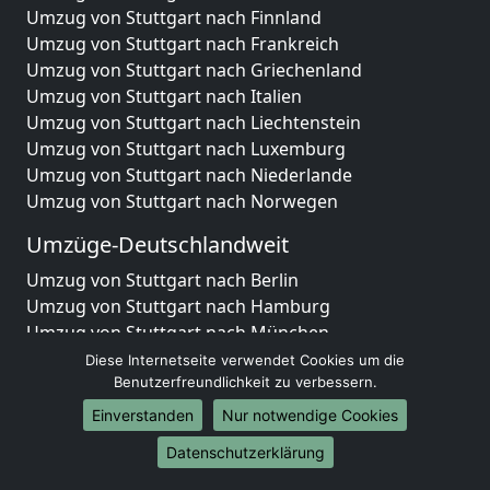
Umzug von Stuttgart nach Finnland
Umzug von Stuttgart nach Frankreich
Umzug von Stuttgart nach Griechenland
Umzug von Stuttgart nach Italien
Umzug von Stuttgart nach Liechtenstein
Umzug von Stuttgart nach Luxemburg
Umzug von Stuttgart nach Niederlande
Umzug von Stuttgart nach Norwegen
Umzüge-Deutschlandweit
Umzug von Stuttgart nach Berlin
Umzug von Stuttgart nach Hamburg
Umzug von Stuttgart nach München
Umzug von Stuttgart nach Köln
Diese Internetseite verwendet Cookies um die
Umzug von Stuttgart nach Frankfurt am Main
Benutzerfreundlichkeit zu verbessern.
Umzug von Stuttgart nach Stuttgart
Einverstanden
Nur notwendige Cookies
Umzug von Stuttgart nach Düsseldorf
Datenschutzerklärung
Umzug von Stuttgart nach Leipzig
Umzug von Stuttgart nach Dortmund