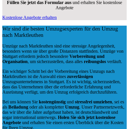
Füllen Sie jetzt das Formular aus
und erhalten Sie kostenlose
Angebote
Kostenlose Angebote erhalten
Wir sind die besten Umzugsexperten für den Umzug
nach Marktleuthen
Umzüge nach Marktleuthen sind eine stressige Angelegenheit,
besonders wenn sie über große Distanzen stattfinden. Umzüge von
Stuttgart erfordern jedoch besondere
Vorbereitung und
Organisation
, um sicherzustellen, dass alles
reibungslos
verläuft.
Ein wichtiger Schritt bei der Vorbereitung eines Umzugs nach
Marktleuthen ist die Auswahl eines
zuverlässigen
Umzugsunternehmens in Stuttgart. Es ist wichtig, sicherzustellen,
dass das Unternehmen über die erforderliche Erfahrung und
Ausrüstung verfügt, um den Umzug erfolgreich durchzuführen.
Bei uns können Sie
kostengünstig
und
stressfrei
umziehen
, sei es
als
Beiladung
oder als kompletter
Umzug
. Unser Partnernetzwerk,
das wir über die Jahre aufgebaut haben, ist deutschlandweit und
sogar international unterwegs.
Holen Sie sich jetzt kostenlose
Angebote
und erhalten Sie einen ersten Überblick über die Kosten
für Ihren Umzug.