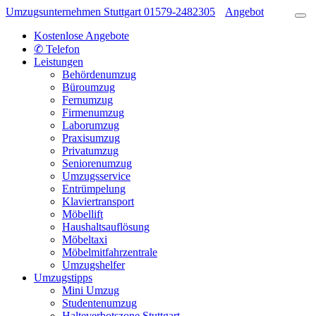
Umzugsunternehmen Stuttgart
01579-2482305
Angebot
Kostenlose Angebote
✆ Telefon
Leistungen
Behördenumzug
Büroumzug
Fernumzug
Firmenumzug
Laborumzug
Praxisumzug
Privatumzug
Seniorenumzug
Umzugsservice
Entrümpelung
Klaviertransport
Möbellift
Haushaltsauflösung
Möbeltaxi
Möbelmitfahrzentrale
Umzugshelfer
Umzugstipps
Mini Umzug
Studentenumzug
Halteverbotszone Stuttgart