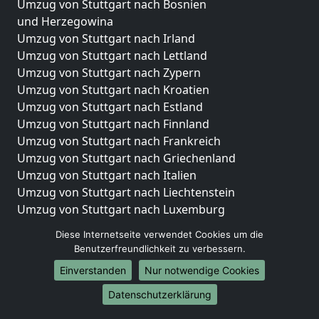
Umzug von Stuttgart nach Bosnien
und Herzegowina
Umzug von Stuttgart nach Irland
Umzug von Stuttgart nach Lettland
Umzug von Stuttgart nach Zypern
Umzug von Stuttgart nach Kroatien
Umzug von Stuttgart nach Estland
Umzug von Stuttgart nach Finnland
Umzug von Stuttgart nach Frankreich
Umzug von Stuttgart nach Griechenland
Umzug von Stuttgart nach Italien
Umzug von Stuttgart nach Liechtenstein
Umzug von Stuttgart nach Luxemburg
Umzug von Stuttgart nach Niederlande
Diese Internetseite verwendet Cookies um die
Umzug von Stuttgart nach Norwegen
Benutzerfreundlichkeit zu verbessern.
Umzüge-Deutschlandweit
Einverstanden
Nur notwendige Cookies
Umzug von Stuttgart nach Berlin
Datenschutzerklärung
Umzug von Stuttgart nach Hamburg