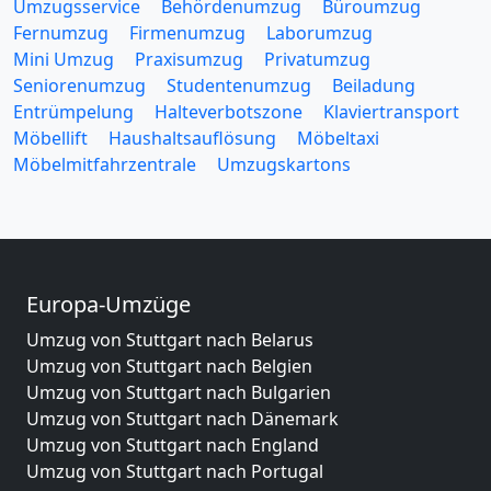
Umzugsservice
Behördenumzug
Büroumzug
Fernumzug
Firmenumzug
Laborumzug
Mini Umzug
Praxisumzug
Privatumzug
Seniorenumzug
Studentenumzug
Beiladung
Entrümpelung
Halteverbotszone
Klaviertransport
Möbellift
Haushaltsauflösung
Möbeltaxi
Möbelmitfahrzentrale
Umzugskartons
Europa-Umzüge
Umzug von Stuttgart nach Belarus
Umzug von Stuttgart nach Belgien
Umzug von Stuttgart nach Bulgarien
Umzug von Stuttgart nach Dänemark
Umzug von Stuttgart nach England
Umzug von Stuttgart nach Portugal