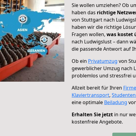
Sie wollen umziehen? Ob um
haben das
richtige Netzw
von Stuttgart nach Ludwigsl
haben wir die richtige Lösu
Fragen wollen,
was kostet
nach Ludwigslust – dann wä
die passende Antwort auf Ih
Ob ein
Privatumzug
von Stu
gewerblicher Umzug nach L
problemlos und stressfrei 
Allzeit bereit für Ihren
Firm
Klaviertransport
,
Studente
eine optimale
Beiladung
von
Erhalten Sie jetzt
in nur we
kostenfreie Angebote.