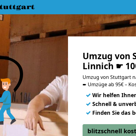
uttgart
Umzug von S
Linnich ☛ 10
Umzug von Stuttgart 
➨ Umzüge ab 95€ – Kos
✓
Wir helfen Ihne
✓
Schnell & unverb
✓
Finden Sie das 
blitzschnell ko