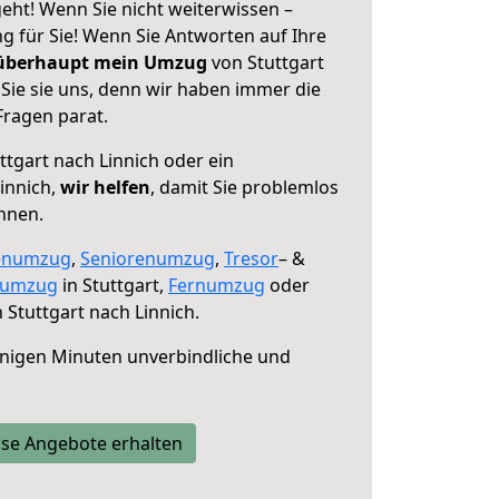
geht! Wenn Sie nicht weiterwissen –
ng für Sie! Wenn Sie Antworten auf Ihre
 überhaupt mein Umzug
von Stuttgart
Sie sie uns, denn wir haben immer die
Fragen parat.
ttgart nach Linnich oder ein
innich,
wir helfen
, damit Sie problemlos
nnen.
enumzug
,
Seniorenumzug
,
Tresor
– &
numzug
in Stuttgart,
Fernumzug
oder
 Stuttgart nach Linnich.
nigen Minuten unverbindliche und
se Angebote erhalten