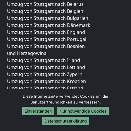
Umzug von Stuttgart nach Belarus
Umzug von Stuttgart nach Belgien
Umzug von Stuttgart nach Bulgarien
Umzug von Stuttgart nach Dänemark
Umzug von Stuttgart nach England
Umzug von Stuttgart nach Portugal
Umzug von Stuttgart nach Bosnien
und Herzegowina
Umzug von Stuttgart nach Irland
Umzug von Stuttgart nach Lettland
Umzug von Stuttgart nach Zypern
Umzug von Stuttgart nach Kroatien
Umzug von Stuttgart nach Estland
Umzug von Stuttgart nach Finnland
Diese Internetseite verwendet Cookies um die
Umzug von Stuttgart nach Frankreich
Benutzerfreundlichkeit zu verbessern.
Umzug von Stuttgart nach Griechenland
Einverstanden
Nur notwendige Cookies
Umzug von Stuttgart nach Italien
Datenschutzerklärung
Umzug von Stuttgart nach Liechtenstein
Umzug von Stuttgart nach Luxemburg