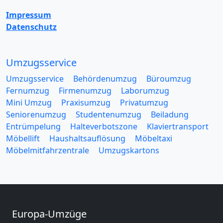
Impressum
Datenschutz
Umzugsservice
Umzugsservice
Behördenumzug
Büroumzug
Fernumzug
Firmenumzug
Laborumzug
Mini Umzug
Praxisumzug
Privatumzug
Seniorenumzug
Studentenumzug
Beiladung
Entrümpelung
Halteverbotszone
Klaviertransport
Möbellift
Haushaltsauflösung
Möbeltaxi
Möbelmitfahrzentrale
Umzugskartons
Europa-Umzüge