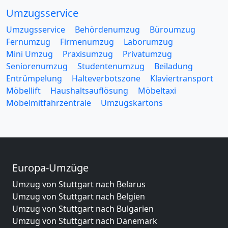
Umzugsservice
Umzugsservice
Behördenumzug
Büroumzug
Fernumzug
Firmenumzug
Laborumzug
Mini Umzug
Praxisumzug
Privatumzug
Seniorenumzug
Studentenumzug
Beiladung
Entrümpelung
Halteverbotszone
Klaviertransport
Möbellift
Haushaltsauflösung
Möbeltaxi
Möbelmitfahrzentrale
Umzugskartons
Europa-Umzüge
Umzug von Stuttgart nach Belarus
Umzug von Stuttgart nach Belgien
Umzug von Stuttgart nach Bulgarien
Umzug von Stuttgart nach Dänemark