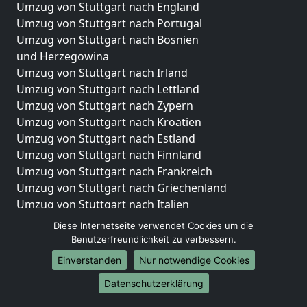
Umzug von Stuttgart nach England
Umzug von Stuttgart nach Portugal
Umzug von Stuttgart nach Bosnien
und Herzegowina
Umzug von Stuttgart nach Irland
Umzug von Stuttgart nach Lettland
Umzug von Stuttgart nach Zypern
Umzug von Stuttgart nach Kroatien
Umzug von Stuttgart nach Estland
Umzug von Stuttgart nach Finnland
Umzug von Stuttgart nach Frankreich
Umzug von Stuttgart nach Griechenland
Umzug von Stuttgart nach Italien
Umzug von Stuttgart nach Liechtenstein
Diese Internetseite verwendet Cookies um die
Umzug von Stuttgart nach Luxemburg
Benutzerfreundlichkeit zu verbessern.
Umzug von Stuttgart nach Niederlande
Einverstanden
Nur notwendige Cookies
Umzug von Stuttgart nach Norwegen
Datenschutzerklärung
Umzüge-Deutschlandweit