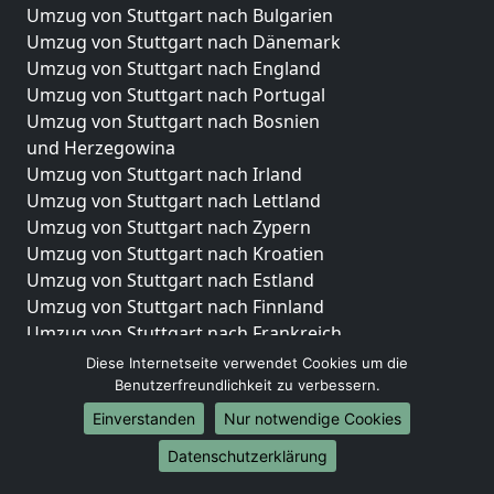
Umzug von Stuttgart nach Bulgarien
Umzug von Stuttgart nach Dänemark
Umzug von Stuttgart nach England
Umzug von Stuttgart nach Portugal
Umzug von Stuttgart nach Bosnien
und Herzegowina
Umzug von Stuttgart nach Irland
Umzug von Stuttgart nach Lettland
Umzug von Stuttgart nach Zypern
Umzug von Stuttgart nach Kroatien
Umzug von Stuttgart nach Estland
Umzug von Stuttgart nach Finnland
Umzug von Stuttgart nach Frankreich
Umzug von Stuttgart nach Griechenland
Diese Internetseite verwendet Cookies um die
Umzug von Stuttgart nach Italien
Benutzerfreundlichkeit zu verbessern.
Umzug von Stuttgart nach Liechtenstein
Einverstanden
Nur notwendige Cookies
Umzug von Stuttgart nach Luxemburg
Datenschutzerklärung
Umzug von Stuttgart nach Niederlande
Umzug von Stuttgart nach Norwegen