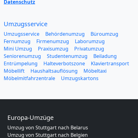
Datenschutz
Umzugsservice
Umzugsservice
Behördenumzug
Büroumzug
Fernumzug
Firmenumzug
Laborumzug
Mini Umzug
Praxisumzug
Privatumzug
Seniorenumzug
Studentenumzug
Beiladung
Entrümpelung
Halteverbotszone
Klaviertransport
Möbellift
Haushaltsauflösung
Möbeltaxi
Möbelmitfahrzentrale
Umzugskartons
Europa-Umzüge
Umzug von Stuttgart nach Belarus
Umzug von Stuttgart nach Belgien