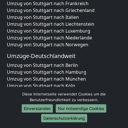
Umzug von Stuttgart nach Frankreich
Umzug von Stuttgart nach Griechenland
Umzug von Stuttgart nach Italien
Umzug von Stuttgart nach Liechtenstein
Umzug von Stuttgart nach Luxemburg
Umzug von Stuttgart nach Niederlande
Umzug von Stuttgart nach Norwegen
Umzüge-Deutschlandweit
Umzug von Stuttgart nach Berlin
Umzug von Stuttgart nach Hamburg
Umzug von Stuttgart nach München
Umzug von Stuttgart nach Köln
Umzug von Stuttgart nach Frankfurt am Main
Diese Internetseite verwendet Cookies um die
Umzug von Stuttgart nach Stuttgart
Benutzerfreundlichkeit zu verbessern.
Umzug von Stuttgart nach Düsseldorf
Einverstanden
Nur notwendige Cookies
Umzug von Stuttgart nach Leipzig
Datenschutzerklärung
Umzug von Stuttgart nach Dortmund
Umzug von Stuttgart nach Essen