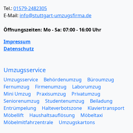
Tel.:
01579-2482305
E-Mail:
info@stuttgart-umzugsfirma.de
Öffnungszeiten:
Mo - Sa: 07:00 - 16:00 Uhr
Impressum
Datenschutz
Umzugsservice
Umzugsservice
Behördenumzug
Büroumzug
Fernumzug
Firmenumzug
Laborumzug
Mini Umzug
Praxisumzug
Privatumzug
Seniorenumzug
Studentenumzug
Beiladung
Entrümpelung
Halteverbotszone
Klaviertransport
Möbellift
Haushaltsauflösung
Möbeltaxi
Möbelmitfahrzentrale
Umzugskartons