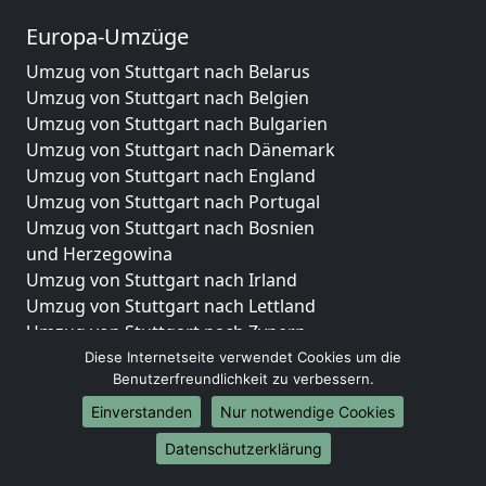
Europa-Umzüge
Umzug von Stuttgart nach Belarus
Umzug von Stuttgart nach Belgien
Umzug von Stuttgart nach Bulgarien
Umzug von Stuttgart nach Dänemark
Umzug von Stuttgart nach England
Umzug von Stuttgart nach Portugal
Umzug von Stuttgart nach Bosnien
und Herzegowina
Umzug von Stuttgart nach Irland
Umzug von Stuttgart nach Lettland
Umzug von Stuttgart nach Zypern
Umzug von Stuttgart nach Kroatien
Diese Internetseite verwendet Cookies um die
Benutzerfreundlichkeit zu verbessern.
Umzug von Stuttgart nach Estland
Umzug von Stuttgart nach Finnland
Einverstanden
Nur notwendige Cookies
Umzug von Stuttgart nach Frankreich
Datenschutzerklärung
Umzug von Stuttgart nach Griechenland