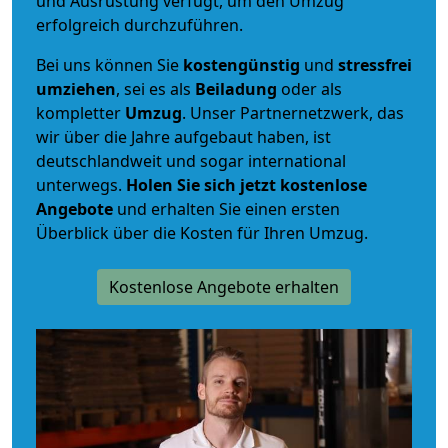
und Ausrüstung verfügt, um den Umzug
erfolgreich durchzuführen.
Bei uns können Sie
kostengünstig
und
stressfrei
umziehen
, sei es als
Beiladung
oder als
kompletter
Umzug
. Unser Partnernetzwerk, das
wir über die Jahre aufgebaut haben, ist
deutschlandweit und sogar international
unterwegs.
Holen Sie sich jetzt kostenlose
Angebote
und erhalten Sie einen ersten
Überblick über die Kosten für Ihren Umzug.
Kostenlose Angebote erhalten