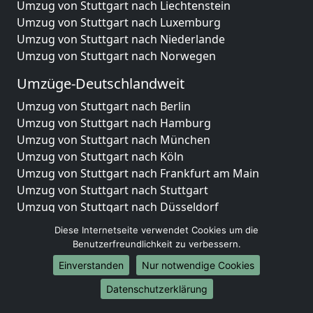
Umzug von Stuttgart nach Liechtenstein
Umzug von Stuttgart nach Luxemburg
Umzug von Stuttgart nach Niederlande
Umzug von Stuttgart nach Norwegen
Umzüge-Deutschlandweit
Umzug von Stuttgart nach Berlin
Umzug von Stuttgart nach Hamburg
Umzug von Stuttgart nach München
Umzug von Stuttgart nach Köln
Umzug von Stuttgart nach Frankfurt am Main
Umzug von Stuttgart nach Stuttgart
Umzug von Stuttgart nach Düsseldorf
Umzug von Stuttgart nach Leipzig
Diese Internetseite verwendet Cookies um die
Umzug von Stuttgart nach Dortmund
Benutzerfreundlichkeit zu verbessern.
Umzug von Stuttgart nach Essen
Einverstanden
Nur notwendige Cookies
Umzug von Stuttgart nach Bremen
Umzug von Stuttgart nach Dresden
Datenschutzerklärung
Umzug von Stuttgart nach Hannover