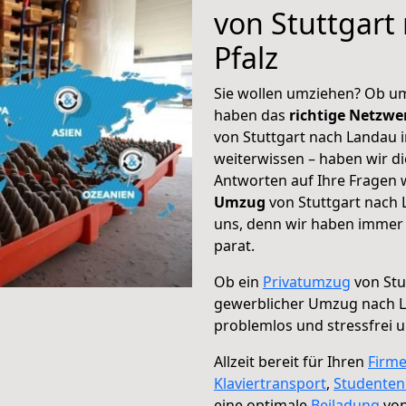
von Stuttgart
Pfalz
Sie wollen umziehen? Ob um
haben das
richtige Netzw
von Stuttgart nach Landau i
weiterwissen – haben wir di
Antworten auf Ihre Fragen 
Umzug
von Stuttgart nach L
uns, denn wir haben immer 
parat.
Ob ein
Privatumzug
von Stu
gewerblicher Umzug nach La
problemlos und stressfrei 
Allzeit bereit für Ihren
Firm
Klaviertransport
,
Studente
eine optimale
Beiladung
von