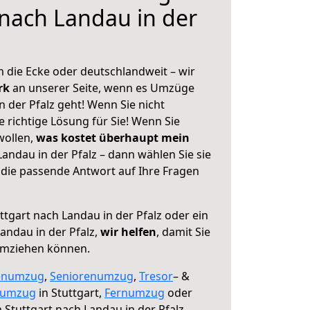
 nach Landau in der
 die Ecke oder deutschlandweit – wir
erk
an unserer Seite, wenn es Umzüge
n der Pfalz geht! Wenn Sie nicht
e richtige Lösung für Sie! Wenn Sie
wollen,
was kostet überhaupt mein
andau in der Pfalz – dann wählen Sie sie
die passende Antwort auf Ihre Fragen
ttgart nach Landau in der Pfalz oder ein
ndau in der Pfalz,
wir helfen
, damit Sie
umziehen können.
enumzug
,
Seniorenumzug
,
Tresor
– &
numzug
in Stuttgart,
Fernumzug
oder
 Stuttgart nach Landau in der Pfalz.