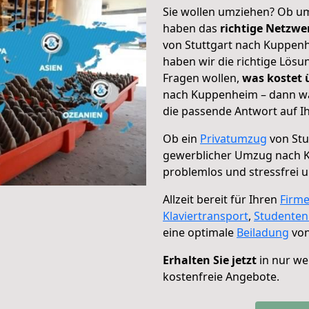
Sie wollen umziehen? Ob um
haben das
richtige Netzw
von Stuttgart nach Kuppenh
haben wir die richtige Lösu
Fragen wollen,
was kostet
nach Kuppenheim – dann wä
die passende Antwort auf Ih
Ob ein
Privatumzug
von Stu
gewerblicher Umzug nach 
problemlos und stressfrei 
Allzeit bereit für Ihren
Firm
Klaviertransport
,
Studente
eine optimale
Beiladung
von
Erhalten Sie jetzt
in nur we
kostenfreie Angebote.