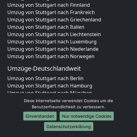
Umzug von Stuttgart nach Finnland
Umzug von Stuttgart nach Frankreich
Umzug von Stuttgart nach Griechenland
Umzug von Stuttgart nach Italien
Umzug von Stuttgart nach Liechtenstein
Umzug von Stuttgart nach Luxemburg
Umzug von Stuttgart nach Niederlande
Umzug von Stuttgart nach Norwegen
Umzüge-Deutschlandweit
Umzug von Stuttgart nach Berlin
Umzug von Stuttgart nach Hamburg
Umzug von Stuttgart nach München
Umzug von Stuttgart nach Köln
Diese Internetseite verwendet Cookies um die
Umzug von Stuttgart nach Frankfurt am Main
Benutzerfreundlichkeit zu verbessern.
Umzug von Stuttgart nach Stuttgart
Einverstanden
Nur notwendige Cookies
Umzug von Stuttgart nach Düsseldorf
Datenschutzerklärung
Umzug von Stuttgart nach Leipzig
Umzug von Stuttgart nach Dortmund