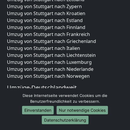
Umzug von Stuttgart nach Zypern
Umzug von Stuttgart nach Kroatien
Umzug von Stuttgart nach Estland
Umzug von Stuttgart nach Finnland
Umzug von Stuttgart nach Frankreich
Umzug von Stuttgart nach Griechenland
Umzug von Stuttgart nach Italien
Umzug von Stuttgart nach Liechtenstein
Umzug von Stuttgart nach Luxemburg
Umzug von Stuttgart nach Niederlande
Umzug von Stuttgart nach Norwegen
Umzüge-Deutschlandweit
Diese Internetseite verwendet Cookies um die
Umzug von Stuttgart nach Berlin
Benutzerfreundlichkeit zu verbessern.
Umzug von Stuttgart nach Hamburg
Umzug von Stuttgart nach München
Einverstanden
Nur notwendige Cookies
Umzug von Stuttgart nach Köln
Datenschutzerklärung
Umzug von Stuttgart nach Frankfurt am Main