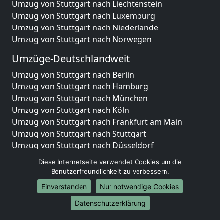
Umzug von Stuttgart nach Liechtenstein
Umzug von Stuttgart nach Luxemburg
Umzug von Stuttgart nach Niederlande
Umzug von Stuttgart nach Norwegen
Umzüge-Deutschlandweit
Umzug von Stuttgart nach Berlin
Umzug von Stuttgart nach Hamburg
Umzug von Stuttgart nach München
Umzug von Stuttgart nach Köln
Umzug von Stuttgart nach Frankfurt am Main
Umzug von Stuttgart nach Stuttgart
Umzug von Stuttgart nach Düsseldorf
Umzug von Stuttgart nach Leipzig
Diese Internetseite verwendet Cookies um die
Umzug von Stuttgart nach Dortmund
Benutzerfreundlichkeit zu verbessern.
Umzug von Stuttgart nach Essen
Einverstanden
Nur notwendige Cookies
Umzug von Stuttgart nach Bremen
Umzug von Stuttgart nach Dresden
Datenschutzerklärung
Umzug von Stuttgart nach Hannover