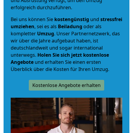
und Ausrüstung verfügt, um den Umzug
erfolgreich durchzuführen.
Bei uns können Sie
kostengünstig
und
stressfrei
umziehen
, sei es als
Beiladung
oder als
kompletter
Umzug
. Unser Partnernetzwerk, das
wir über die Jahre aufgebaut haben, ist
deutschlandweit und sogar international
unterwegs.
Holen Sie sich jetzt kostenlose
Angebote
und erhalten Sie einen ersten
Überblick über die Kosten für Ihren Umzug.
Kostenlose Angebote erhalten