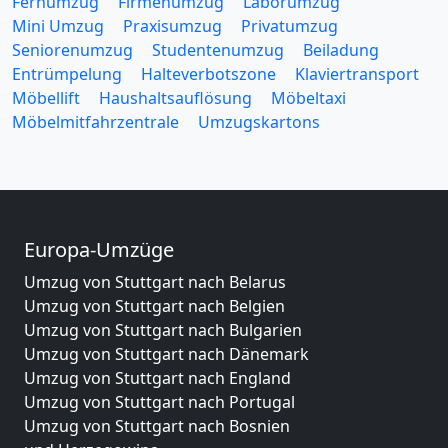
Fernumzug
Firmenumzug
Laborumzug
Mini Umzug
Praxisumzug
Privatumzug
Seniorenumzug
Studentenumzug
Beiladung
Entrümpelung
Halteverbotszone
Klaviertransport
Möbellift
Haushaltsauflösung
Möbeltaxi
Möbelmitfahrzentrale
Umzugskartons
Europa-Umzüge
Umzug von Stuttgart nach Belarus
Umzug von Stuttgart nach Belgien
Umzug von Stuttgart nach Bulgarien
Umzug von Stuttgart nach Dänemark
Umzug von Stuttgart nach England
Umzug von Stuttgart nach Portugal
Umzug von Stuttgart nach Bosnien