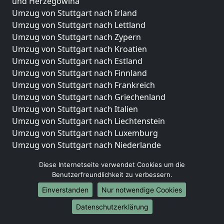
und Herzegowina
Umzug von Stuttgart nach Irland
Umzug von Stuttgart nach Lettland
Umzug von Stuttgart nach Zypern
Umzug von Stuttgart nach Kroatien
Umzug von Stuttgart nach Estland
Umzug von Stuttgart nach Finnland
Umzug von Stuttgart nach Frankreich
Umzug von Stuttgart nach Griechenland
Umzug von Stuttgart nach Italien
Umzug von Stuttgart nach Liechtenstein
Umzug von Stuttgart nach Luxemburg
Umzug von Stuttgart nach Niederlande
Umzug von Stuttgart nach Norwegen
Diese Internetseite verwendet Cookies um die
Umzüge-Deutschlandweit
Benutzerfreundlichkeit zu verbessern.
Einverstanden
Nur notwendige Cookies
Umzug von Stuttgart nach Berlin
Umzug von Stuttgart nach Hamburg
Datenschutzerklärung
Umzug von Stuttgart nach München