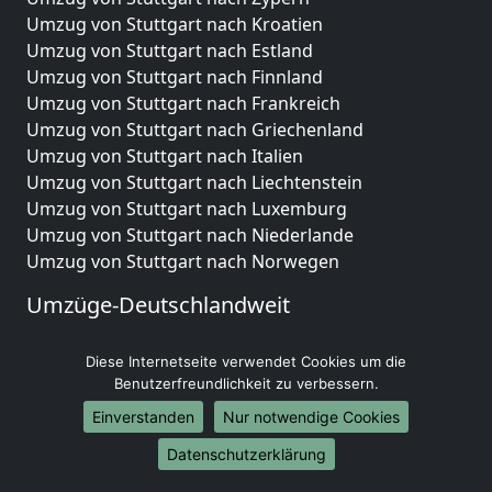
Umzug von Stuttgart nach Kroatien
Umzug von Stuttgart nach Estland
Umzug von Stuttgart nach Finnland
Umzug von Stuttgart nach Frankreich
Umzug von Stuttgart nach Griechenland
Umzug von Stuttgart nach Italien
Umzug von Stuttgart nach Liechtenstein
Umzug von Stuttgart nach Luxemburg
Umzug von Stuttgart nach Niederlande
Umzug von Stuttgart nach Norwegen
Umzüge-Deutschlandweit
Umzug von Stuttgart nach Berlin
Diese Internetseite verwendet Cookies um die
Umzug von Stuttgart nach Hamburg
Benutzerfreundlichkeit zu verbessern.
Umzug von Stuttgart nach München
Umzug von Stuttgart nach Köln
Einverstanden
Nur notwendige Cookies
Umzug von Stuttgart nach Frankfurt am Main
Datenschutzerklärung
Umzug von Stuttgart nach Stuttgart