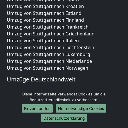
Umzug von Stuttgart nach Kroatien
Umzug von Stuttgart nach Estland
Umzug von Stuttgart nach Finnland
Umzug von Stuttgart nach Frankreich
Umzug von Stuttgart nach Griechenland
Umzug von Stuttgart nach Italien
Umzug von Stuttgart nach Liechtenstein
Umzug von Stuttgart nach Luxemburg
Umzug von Stuttgart nach Niederlande
Umzug von Stuttgart nach Norwegen
Umzüge-Deutschlandweit
Umzug von Stuttgart nach Berlin
Diese Internetseite verwendet Cookies um die
Umzug von Stuttgart nach Hamburg
Benutzerfreundlichkeit zu verbessern.
Umzug von Stuttgart nach München
Umzug von Stuttgart nach Köln
Einverstanden
Nur notwendige Cookies
Umzug von Stuttgart nach Frankfurt am Main
Datenschutzerklärung
Umzug von Stuttgart nach Stuttgart