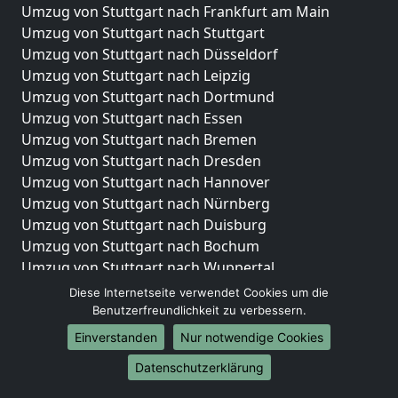
Umzug von Stuttgart nach Frankfurt am Main
Umzug von Stuttgart nach Stuttgart
Umzug von Stuttgart nach Düsseldorf
Umzug von Stuttgart nach Leipzig
Umzug von Stuttgart nach Dortmund
Umzug von Stuttgart nach Essen
Umzug von Stuttgart nach Bremen
Umzug von Stuttgart nach Dresden
Umzug von Stuttgart nach Hannover
Umzug von Stuttgart nach Nürnberg
Umzug von Stuttgart nach Duisburg
Umzug von Stuttgart nach Bochum
Umzug von Stuttgart nach Wuppertal
Umzug von Stuttgart nach Bielefeld
Diese Internetseite verwendet Cookies um die
Umzug von Stuttgart nach Bonn
Benutzerfreundlichkeit zu verbessern.
Umzug von Stuttgart nach Münster
Einverstanden
Nur notwendige Cookies
Internationale-Umzüge
Datenschutzerklärung
Umzug von Stuttgart nach Brasilien