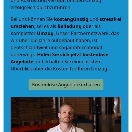
und Ausrüstung verfügt, um den Umzug
erfolgreich durchzuführen.
Bei uns können Sie
kostengünstig
und
stressfrei
umziehen
, sei es als
Beiladung
oder als
kompletter
Umzug
. Unser Partnernetzwerk, das
wir über die Jahre aufgebaut haben, ist
deutschlandweit und sogar international
unterwegs.
Holen Sie sich jetzt kostenlose
Angebote
und erhalten Sie einen ersten
Überblick über die Kosten für Ihren Umzug.
Kostenlose Angebote erhalten