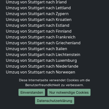
Umzug von Stuttgart nach Irland
Umzug von Stuttgart nach Lettland
Umzug von Stuttgart nach Zypern
Umzug von Stuttgart nach Kroatien
Umzug von Stuttgart nach Estland
Umzug von Stuttgart nach Finnland
Umzug von Stuttgart nach Frankreich
Umzug von Stuttgart nach Griechenland
Umzug von Stuttgart nach Italien
Umzug von Stuttgart nach Liechtenstein
Umzug von Stuttgart nach Luxemburg
Umzug von Stuttgart nach Niederlande
Umzug von Stuttgart nach Norwegen
Diese Internetseite verwendet Cookies um die
Umzüge-Deutschlandweit
Benutzerfreundlichkeit zu verbessern.
Umzug von Stuttgart nach Berlin
Einverstanden
Nur notwendige Cookies
Umzug von Stuttgart nach Hamburg
Umzug von Stuttgart nach München
Datenschutzerklärung
Umzug von Stuttgart nach Köln