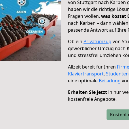
von Stuttgart nach Karben g
haben wir die richtige Lösu
Fragen wollen,
was kostet
nach Karben – dann wählen 
passende Antwort auf Ihre 
Ob ein
Privatumzug
von Stu
gewerblicher Umzug nach 
und stressfrei umziehen kö
Allzeit bereit für Ihren
Firm
Klaviertransport
,
Studente
eine optimale
Beiladung
von
Erhalten Sie jetzt
in nur we
kostenfreie Angebote.
Kostenlo