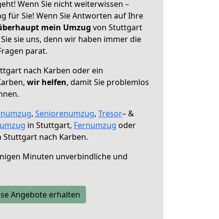
eht! Wenn Sie nicht weiterwissen –
ng für Sie! Wenn Sie Antworten auf Ihre
 überhaupt mein Umzug
von Stuttgart
Sie sie uns, denn wir haben immer die
Fragen parat.
ttgart nach Karben oder ein
Karben,
wir helfen
, damit Sie problemlos
nnen.
enumzug
,
Seniorenumzug
,
Tresor
– &
numzug
in Stuttgart,
Fernumzug
oder
 Stuttgart nach Karben.
nigen Minuten unverbindliche und
se Angebote erhalten