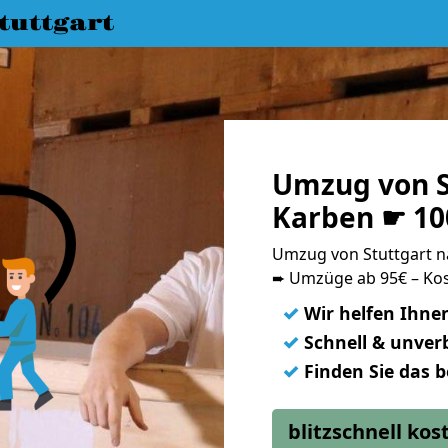
uttgart
Umzug von S
Karben ☛ 10
Umzug von Stuttgart 
➨ Umzüge ab 95€ – Kos
✓
Wir helfen Ihne
✓
Schnell & unverb
✓
Finden Sie das 
blitzschnell ko