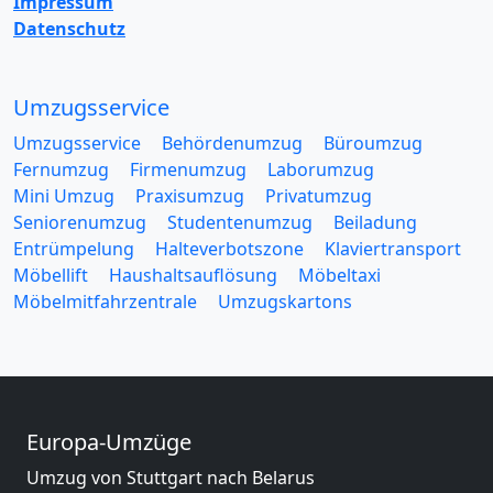
Impressum
Datenschutz
Umzugsservice
Umzugsservice
Behördenumzug
Büroumzug
Fernumzug
Firmenumzug
Laborumzug
Mini Umzug
Praxisumzug
Privatumzug
Seniorenumzug
Studentenumzug
Beiladung
Entrümpelung
Halteverbotszone
Klaviertransport
Möbellift
Haushaltsauflösung
Möbeltaxi
Möbelmitfahrzentrale
Umzugskartons
Europa-Umzüge
Umzug von Stuttgart nach Belarus