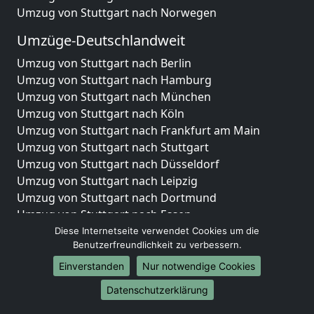
Umzug von Stuttgart nach Norwegen
Umzüge-Deutschlandweit
Umzug von Stuttgart nach Berlin
Umzug von Stuttgart nach Hamburg
Umzug von Stuttgart nach München
Umzug von Stuttgart nach Köln
Umzug von Stuttgart nach Frankfurt am Main
Umzug von Stuttgart nach Stuttgart
Umzug von Stuttgart nach Düsseldorf
Umzug von Stuttgart nach Leipzig
Umzug von Stuttgart nach Dortmund
Umzug von Stuttgart nach Essen
Umzug von Stuttgart nach Bremen
Diese Internetseite verwendet Cookies um die
Benutzerfreundlichkeit zu verbessern.
Umzug von Stuttgart nach Dresden
Umzug von Stuttgart nach Hannover
Einverstanden
Nur notwendige Cookies
Umzug von Stuttgart nach Nürnberg
Datenschutzerklärung
Umzug von Stuttgart nach Duisburg