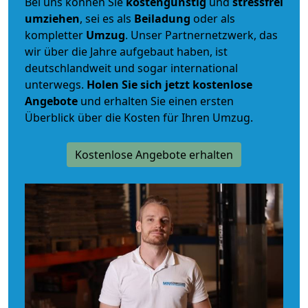
Bei uns können Sie
kostengünstig
und
stressfrei
umziehen
, sei es als
Beiladung
oder als
kompletter
Umzug
. Unser Partnernetzwerk, das
wir über die Jahre aufgebaut haben, ist
deutschlandweit und sogar international
unterwegs.
Holen Sie sich jetzt kostenlose
Angebote
und erhalten Sie einen ersten
Überblick über die Kosten für Ihren Umzug.
Kostenlose Angebote erhalten