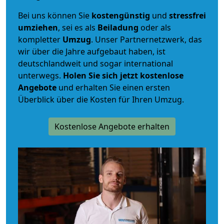
Bei uns können Sie
kostengünstig
und
stressfrei
umziehen
, sei es als
Beiladung
oder als
kompletter
Umzug
. Unser Partnernetzwerk, das
wir über die Jahre aufgebaut haben, ist
deutschlandweit und sogar international
unterwegs.
Holen Sie sich jetzt kostenlose
Angebote
und erhalten Sie einen ersten
Überblick über die Kosten für Ihren Umzug.
Kostenlose Angebote erhalten