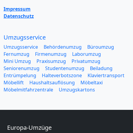
Impressum
Datenschutz
Umzugsservice
Umzugsservice
Behördenumzug
Büroumzug
Fernumzug
Firmenumzug
Laborumzug
Mini Umzug
Praxisumzug
Privatumzug
Seniorenumzug
Studentenumzug
Beiladung
Entrümpelung
Halteverbotszone
Klaviertransport
Möbellift
Haushaltsauflösung
Möbeltaxi
Möbelmitfahrzentrale
Umzugskartons
Europa-Umzüge