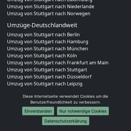
Umzug von Stuttgart nach Niederlande
Umzug von Stuttgart nach Norwegen
Umzüge-Deutschlandweit
Umzug von Stuttgart nach Berlin
Umzug von Stuttgart nach Hamburg
Umzug von Stuttgart nach München
Umzug von Stuttgart nach Köln
Umzug von Stuttgart nach Frankfurt am Main
Umzug von Stuttgart nach Stuttgart
Umzug von Stuttgart nach Düsseldorf
Umzug von Stuttgart nach Leipzig
Umzug von Stuttgart nach Dortmund
Diese Internetseite verwendet Cookies um die
Umzug von Stuttgart nach Essen
Benutzerfreundlichkeit zu verbessern.
Umzug von Stuttgart nach Bremen
Umzug von Stuttgart nach Dresden
Einverstanden
Nur notwendige Cookies
Umzug von Stuttgart nach Hannover
Datenschutzerklärung
Umzug von Stuttgart nach Nürnberg