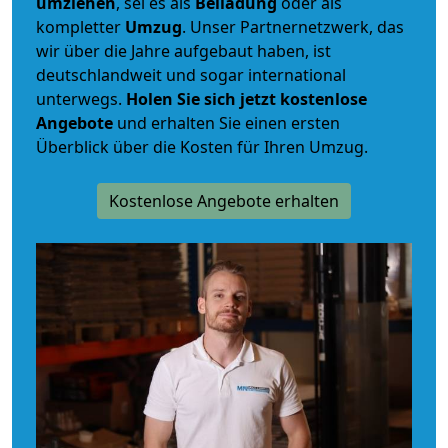
umziehen
, sei es als
Beiladung
oder als
kompletter
Umzug
. Unser Partnernetzwerk, das
wir über die Jahre aufgebaut haben, ist
deutschlandweit und sogar international
unterwegs.
Holen Sie sich jetzt kostenlose
Angebote
und erhalten Sie einen ersten
Überblick über die Kosten für Ihren Umzug.
Kostenlose Angebote erhalten