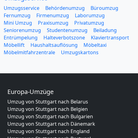
Umzugsservice
Behördenumzug
Büroumzug
Fernumzug
Firmenumzug
Laborumzug
Mini Umzug
Praxisumzug
Privatumzug
Seniorenumzug
Studentenumzug
Beiladung
Entrümpelung
Halteverbotszone
Klaviertransport
Möbellift
Haushaltsauflösung
Möbeltaxi
Möbelmitfahrzentrale
Umzugskartons
Europa-Umzüge
Umzug von Stuttgart nach Belarus
Umzug von Stuttgart nach Belgien
Umzug von Stuttgart nach Bulgarien
Umzug von Stuttgart nach Dänemark
Umzug von Stuttgart nach England