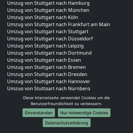
Umzug von Stuttgart nach Hamburg
Umzug von Stuttgart nach München
Umzug von Stuttgart nach Köln
Umzug von Stuttgart nach Frankfurt am Main
Umzug von Stuttgart nach Stuttgart
Umzug von Stuttgart nach Düsseldorf
Umzug von Stuttgart nach Leipzig
Umzug von Stuttgart nach Dortmund
Umzug von Stuttgart nach Essen
Umzug von Stuttgart nach Bremen
Umzug von Stuttgart nach Dresden
Umzug von Stuttgart nach Hannover
Umzug von Stuttgart nach Nürnberg
Umzug von Stuttgart nach Duisburg
Diese Internetseite verwendet Cookies um die
Umzug von Stuttgart nach Bochum
Benutzerfreundlichkeit zu verbessern.
Umzug von Stuttgart nach Wuppertal
Einverstanden
Nur notwendige Cookies
Umzug von Stuttgart nach Bielefeld
Datenschutzerklärung
Umzug von Stuttgart nach Bonn
Umzug von Stuttgart nach Münster