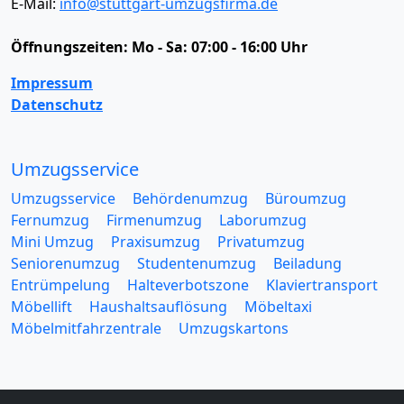
E-Mail:
info@stuttgart-umzugsfirma.de
Öffnungszeiten:
Mo - Sa: 07:00 - 16:00 Uhr
Impressum
Datenschutz
Umzugsservice
Umzugsservice
Behördenumzug
Büroumzug
Fernumzug
Firmenumzug
Laborumzug
Mini Umzug
Praxisumzug
Privatumzug
Seniorenumzug
Studentenumzug
Beiladung
Entrümpelung
Halteverbotszone
Klaviertransport
Möbellift
Haushaltsauflösung
Möbeltaxi
Möbelmitfahrzentrale
Umzugskartons