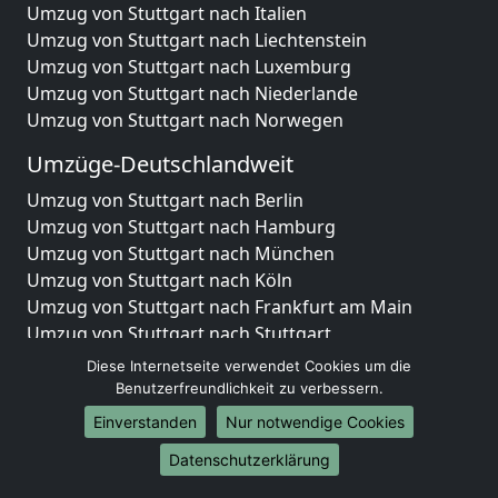
Umzug von Stuttgart nach Italien
Umzug von Stuttgart nach Liechtenstein
Umzug von Stuttgart nach Luxemburg
Umzug von Stuttgart nach Niederlande
Umzug von Stuttgart nach Norwegen
Umzüge-Deutschlandweit
Umzug von Stuttgart nach Berlin
Umzug von Stuttgart nach Hamburg
Umzug von Stuttgart nach München
Umzug von Stuttgart nach Köln
Umzug von Stuttgart nach Frankfurt am Main
Umzug von Stuttgart nach Stuttgart
Umzug von Stuttgart nach Düsseldorf
Diese Internetseite verwendet Cookies um die
Umzug von Stuttgart nach Leipzig
Benutzerfreundlichkeit zu verbessern.
Umzug von Stuttgart nach Dortmund
Einverstanden
Nur notwendige Cookies
Umzug von Stuttgart nach Essen
Datenschutzerklärung
Umzug von Stuttgart nach Bremen
Umzug von Stuttgart nach Dresden