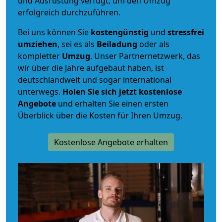
und Ausrüstung verfügt, um den Umzug
erfolgreich durchzuführen.
Bei uns können Sie
kostengünstig
und
stressfrei
umziehen
, sei es als
Beiladung
oder als
kompletter
Umzug
. Unser Partnernetzwerk, das
wir über die Jahre aufgebaut haben, ist
deutschlandweit und sogar international
unterwegs.
Holen Sie sich jetzt kostenlose
Angebote
und erhalten Sie einen ersten
Überblick über die Kosten für Ihren Umzug.
Kostenlose Angebote erhalten