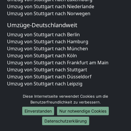
Umzug von Stuttgart nach Niederlande
Umzug von Stuttgart nach Norwegen
Umzüge-Deutschlandweit
Umzug von Stuttgart nach Berlin
Umzug von Stuttgart nach Hamburg
Umzug von Stuttgart nach München
Umzug von Stuttgart nach Köln
Umzug von Stuttgart nach Frankfurt am Main
Umzug von Stuttgart nach Stuttgart
Umzug von Stuttgart nach Düsseldorf
Umzug von Stuttgart nach Leipzig
Umzug von Stuttgart nach Dortmund
Diese Internetseite verwendet Cookies um die
Umzug von Stuttgart nach Essen
Benutzerfreundlichkeit zu verbessern.
Umzug von Stuttgart nach Bremen
Umzug von Stuttgart nach Dresden
Einverstanden
Nur notwendige Cookies
Umzug von Stuttgart nach Hannover
Datenschutzerklärung
Umzug von Stuttgart nach Nürnberg