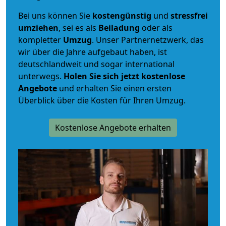
Bei uns können Sie
kostengünstig
und
stressfrei
umziehen
, sei es als
Beiladung
oder als
kompletter
Umzug
. Unser Partnernetzwerk, das
wir über die Jahre aufgebaut haben, ist
deutschlandweit und sogar international
unterwegs.
Holen Sie sich jetzt kostenlose
Angebote
und erhalten Sie einen ersten
Überblick über die Kosten für Ihren Umzug.
Kostenlose Angebote erhalten