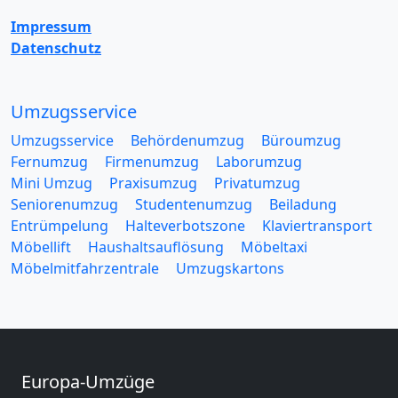
Impressum
Datenschutz
Umzugsservice
Umzugsservice
Behördenumzug
Büroumzug
Fernumzug
Firmenumzug
Laborumzug
Mini Umzug
Praxisumzug
Privatumzug
Seniorenumzug
Studentenumzug
Beiladung
Entrümpelung
Halteverbotszone
Klaviertransport
Möbellift
Haushaltsauflösung
Möbeltaxi
Möbelmitfahrzentrale
Umzugskartons
Europa-Umzüge