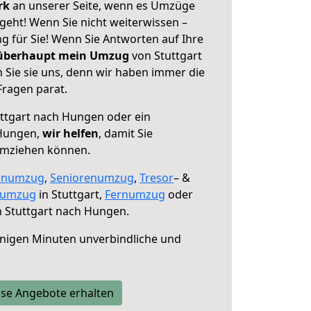
erk
an unserer Seite, wenn es Umzüge
geht! Wenn Sie nicht weiterwissen –
ng für Sie! Wenn Sie Antworten auf Ihre
 überhaupt mein Umzug
von Stuttgart
Sie sie uns, denn wir haben immer die
Fragen parat.
ttgart nach Hungen oder ein
Hungen,
wir helfen
, damit Sie
umziehen können.
enumzug
,
Seniorenumzug
,
Tresor
– &
numzug
in Stuttgart,
Fernumzug
oder
 Stuttgart nach Hungen.
nigen Minuten unverbindliche und
se Angebote erhalten