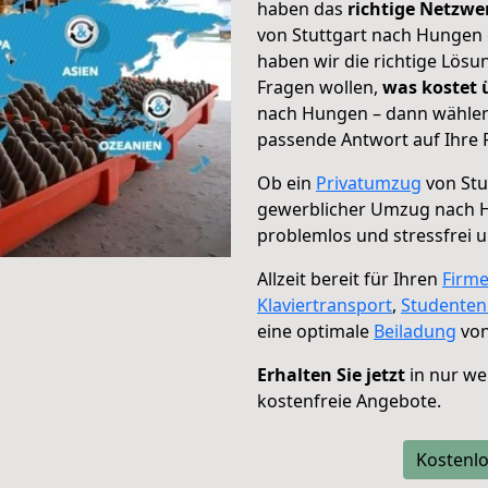
haben das
richtige Netzw
von Stuttgart nach Hungen 
haben wir die richtige Lösu
Fragen wollen,
was kostet
nach Hungen – dann wählen 
passende Antwort auf Ihre 
Ob ein
Privatumzug
von Stu
gewerblicher Umzug nach 
problemlos und stressfrei 
Allzeit bereit für Ihren
Firm
Klaviertransport
,
Studente
eine optimale
Beiladung
von
Erhalten Sie jetzt
in nur we
kostenfreie Angebote.
Kostenlo