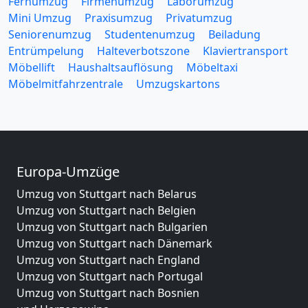
Fernumzug
Firmenumzug
Laborumzug
Mini Umzug
Praxisumzug
Privatumzug
Seniorenumzug
Studentenumzug
Beiladung
Entrümpelung
Halteverbotszone
Klaviertransport
Möbellift
Haushaltsauflösung
Möbeltaxi
Möbelmitfahrzentrale
Umzugskartons
Europa-Umzüge
Umzug von Stuttgart nach Belarus
Umzug von Stuttgart nach Belgien
Umzug von Stuttgart nach Bulgarien
Umzug von Stuttgart nach Dänemark
Umzug von Stuttgart nach England
Umzug von Stuttgart nach Portugal
Umzug von Stuttgart nach Bosnien