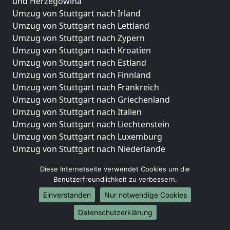
und Herzegowina
Umzug von Stuttgart nach Irland
Umzug von Stuttgart nach Lettland
Umzug von Stuttgart nach Zypern
Umzug von Stuttgart nach Kroatien
Umzug von Stuttgart nach Estland
Umzug von Stuttgart nach Finnland
Umzug von Stuttgart nach Frankreich
Umzug von Stuttgart nach Griechenland
Umzug von Stuttgart nach Italien
Umzug von Stuttgart nach Liechtenstein
Umzug von Stuttgart nach Luxemburg
Umzug von Stuttgart nach Niederlande
Umzug von Stuttgart nach Norwegen
Diese Internetseite verwendet Cookies um die
Umzüge-Deutschlandweit
Benutzerfreundlichkeit zu verbessern.
Einverstanden
Nur notwendige Cookies
Umzug von Stuttgart nach Berlin
Umzug von Stuttgart nach Hamburg
Datenschutzerklärung
Umzug von Stuttgart nach München