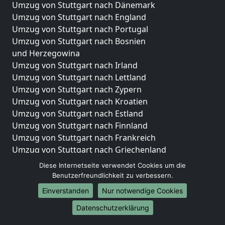
Umzug von Stuttgart nach Dänemark
Umzug von Stuttgart nach England
Umzug von Stuttgart nach Portugal
Umzug von Stuttgart nach Bosnien
und Herzegowina
Umzug von Stuttgart nach Irland
Umzug von Stuttgart nach Lettland
Umzug von Stuttgart nach Zypern
Umzug von Stuttgart nach Kroatien
Umzug von Stuttgart nach Estland
Umzug von Stuttgart nach Finnland
Umzug von Stuttgart nach Frankreich
Umzug von Stuttgart nach Griechenland
Umzug von Stuttgart nach Italien
Diese Internetseite verwendet Cookies um die
Umzug von Stuttgart nach Liechtenstein
Benutzerfreundlichkeit zu verbessern.
Umzug von Stuttgart nach Luxemburg
Einverstanden
Nur notwendige Cookies
Umzug von Stuttgart nach Niederlande
Datenschutzerklärung
Umzug von Stuttgart nach Norwegen