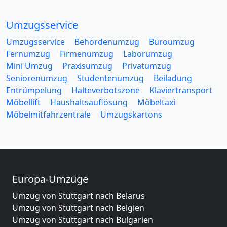
Umzugsservice
Umzugsservice
Behördenumzug
Büroumzug
Fernumzug
Firmenumzug
Laborumzug
Mini Umzug
Praxisumzug
Privatumzug
Seniorenumzug
Studentenumzug
Beiladung
Entrümpelung
Halteverbotszone
Klaviertransport
Möbellift
Haushaltsauflösung
Möbeltaxi
Möbelmitfahrzentrale
Umzugskartons
Europa-Umzüge
Umzug von Stuttgart nach Belarus
Umzug von Stuttgart nach Belgien
Umzug von Stuttgart nach Bulgarien