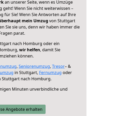
erk
an unserer Seite, wenn es Umzüge
 geht! Wenn Sie nicht weiterwissen –
ng für Sie! Wenn Sie Antworten auf Ihre
 überhaupt mein Umzug
von Stuttgart
 Sie sie uns, denn wir haben immer die
Fragen parat.
ttgart nach Homburg oder ein
 Homburg,
wir helfen
, damit Sie
umziehen können.
enumzug
,
Seniorenumzug
,
Tresor
– &
numzug
in Stuttgart,
Fernumzug
oder
 Stuttgart nach Homburg.
nigen Minuten unverbindliche und
se Angebote erhalten